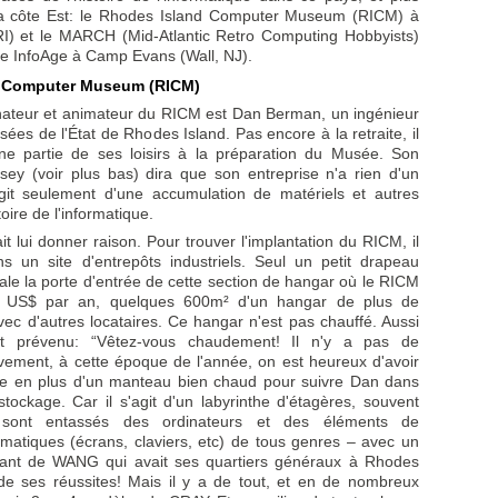
la côte Est: le Rhodes Island Computer Museum (RICM) à
RI) et le MARCH (Mid-Atlantic Retro Computing Hobbyists)
e InfoAge à Camp Evans (Wall, NJ).
d Computer Museum (RICM)
inateur et animateur du RICM est Dan Berman, un ingénieur
ées de l'État de Rhodes Island. Pas encore à la retraite, il
e partie de ses loisirs à la préparation du Musée. Son
ey (voir plus bas) dira que son entreprise n'a rien d'un
agit seulement d'une accumulation de matériels et autres
stoire de l'informatique.
t lui donner raison. Pour trouver l'implantation du RICM, il
s un site d'entrepôts industriels. Seul un petit drapeau
ale la porte d'entrée de cette section de hangar où le RICM
0 US$ par an, quelques 600m² d'un hangar de plus de
ec d'autres locataires. Ce hangar n'est pas chauffé. Aussi
t prévenu: “Vêtez-vous chaudement! Il n'y a pas de
tivement, à cette époque de l'année, on est heureux d'avoir
e en plus d'un manteau bien chaud pour suivre Dan dans
stockage. Car il s'agit d'un labyrinthe d'étagères, souvent
 sont entassés des ordinateurs et des éléments de
ormatiques (écrans, claviers, etc) de tous genres – avec un
nant de WANG qui avait ses quartiers généraux à Rhodes
de ses réussites! Mais il y a de tout, et en de nombreux