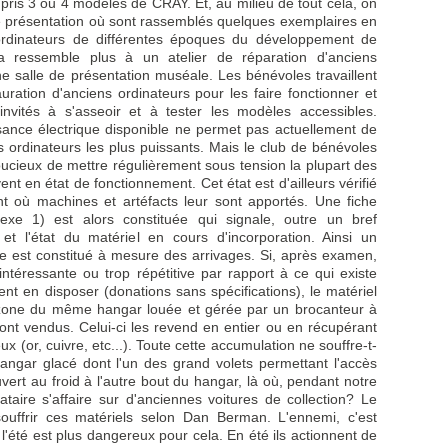
pris 3 ou 4 modèles de CRAY. Et, au milieu de tout cela, on
 présentation où sont rassemblés quelques exemplaires en
ordinateurs de différentes époques du développement de
ela ressemble plus à un atelier de réparation d'anciens
ne salle de présentation muséale. Les bénévoles travaillent
tauration d'anciens ordinateurs pour les faire fonctionner et
 invités à s'asseoir et à tester les modèles accessibles.
ance électrique disponible ne permet pas actuellement de
es ordinateurs les plus puissants. Mais le club de bénévoles
oucieux de mettre régulièrement sous tension la plupart des
ent en état de fonctionnement. Cet état est d'ailleurs vérifié
t où machines et artéfacts leur sont apportés. Une fiche
nexe 1) est alors constituée qui signale, outre un bref
ne et l'état du matériel en cours d'incorporation. Ainsi un
e est constitué à mesure des arrivages. Si, après examen,
intéressante ou trop répétitive par rapport à ce qui existe
vent en disposer (donations sans spécifications), le matériel
zone du même hangar louée et gérée par un brocanteur à
sont vendus. Celui-ci les revend en entier ou en récupérant
x (or, cuivre, etc...). Toute cette accumulation ne souffre-t-
angar glacé dont l'un des grand volets permettant l'accès
ert au froid à l'autre bout du hangar, là où, pendant notre
cataire s'affaire sur d'anciennes voitures de collection? Le
souffrir ces matériels selon Dan Berman. L'ennemi, c'est
, l'été est plus dangereux pour cela. En été ils actionnent de