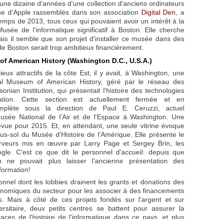
 une dizaine d'années d'une collection d'anciens ordinateurs
gne d'Apple rassemblés dans son association
Digital Den
, a
emps de 2013, tous ceux qui pouvaient avoir un intérêt à la
usée de l'informatique significatif à Boston. Elle cherche
is il semble que son projet d'installer ce musée dans des
e Boston serait trop ambitieux financièrement.
f American History (Washington D.C., U.S.A.)
lieux attractifs de la côte Est, il y avait, à Washington, une
al Museum of American History, géré par le réseau des
nian Institution, qui présentait l'histoire des technologies
tion. Cette section est actuellement fermée et en
complète sous la direction de Paul E. Ceruzzi, actuel
usée National de l'Air et de l'Espace à Washington. Une
évue pour 2015. Et, en attendant, une seule vitrine évoque
ous-sol du Musée d'Histoire de l'Amérique. Elle présente le
rveurs mis en œuvre par Larry Page et Sergey Brin, les
gle. C'est ce que dit le personnel d'accueil: depuis que
n ne pouvait plus laisser l'ancienne présentation des
nformation!
utionnel dont les lobbies drainent les grants et donations des
nomiques du secteur pour les associer à des financements
s. Mais à côté de ces projets fondés sur l'argent et sur
rsitaire, deux petits centres se battent pour assurer la
races de l'histoire de l'informatique dans ce pays, et plus