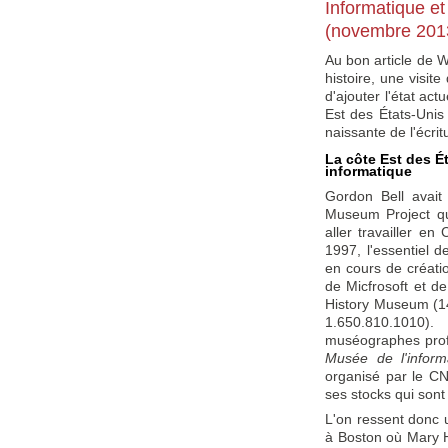
Informatique et
(novembre 201
Au bon article de W
histoire, une visit
d'ajouter l'état ac
Est des États-Unis
naissante de l'écrit
La côte Est des Ét
informatique
Gordon Bell avai
Museum Project qui
aller travailler en
1997, l'essentiel 
en cours de créati
de Micfrosoft et d
History Museum (14
1.650.810.1010)
muséographes profes
Musée de l'infor
organisé par le 
ses stocks qui son
L'on ressent donc u
à Boston où Mary H