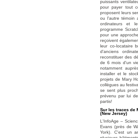
puissants ventilate
pour payer tout c
proposent leurs ser
ou l'autre témoin a
ordinateurs et 
programme Scratch
pour une approche 
reçoivent égalemen
leur co-locataire
d'anciens ordina
reconstituer des d
de 6 mois d'un v
notamment auprès
installer et le st
projets de Mary Hop
collègues au festiva
se sent plus proc
prévenu par lui d
partis!
Sur les traces d
(New Jersey)
L'InfoAge – Scien
Evans (près de Wa
York). C'est un a
plusieurs bâtiments