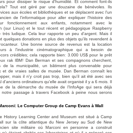
urs pour dissiper le risque d'humidité. Et comment font-ils
ela? Tout est géré par une douzaine de bénévoles. Ils
vices aux écoles et bibliothèques et se déplacent avec l'un
ncien de l'informatique pour aller expliquer l'histoire des
leur fonctionnement aux enfants, notamment avec le
 (sur Linux) et le tout récent et pédagogique Raspberry
très ludique. Cela leur rapporte un peu d'argent. Mais il
t quelques donations en plus des objets qu'ils revendent à
 brocanteur. Une bonne source de revenus est la location
teurs à l'industrie cinématographique qui a besoin de
écors crédibles; cela rapporte bien: 3.000 US$ pour le prêt
ieux rak IBM! Dan Berman et ses compagnons cherchent,
 de la municipalité, un bâtiment plus convenable pour
ock et de vraies salles de musée. Dan Berman connaît les
per, mais il n'y croit pas trop, bien qu'il ait été avec ses
l d'anciens ordinateurs qu'elle avait organisé il y a 6 mois. Il
he de la démarche du musée de l'InfoAge qui sera déjà
e notre passage à travers Facebook à peine nous serons
e Marconi: Le Computer Group de Camp Evans à Wall
ce History Learning Center and Museum est situé à Camp
ll sur la côte atlantique du New Jersey au Sud de New
ncien site militaire où Marconi en personne a construit
 où étaient abrités ses laboratoires et où il a préparé ses