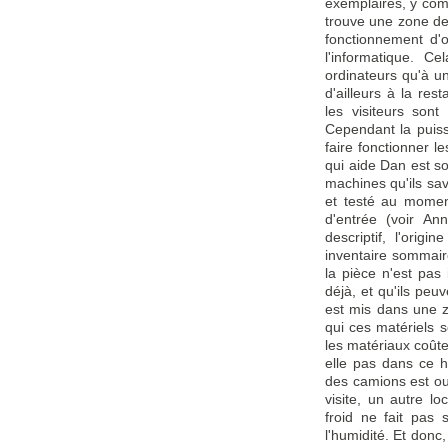
exemplaires, y com
trouve une zone de
fonctionnement d'
l'informatique. C
ordinateurs qu'à u
d'ailleurs à la res
les visiteurs sont
Cependant la puiss
faire fonctionner l
qui aide Dan est s
machines qu'ils sav
et testé au momen
d'entrée (voir An
descriptif, l'origi
inventaire sommair
la pièce n'est pas 
déjà, et qu'ils peu
est mis dans une 
qui ces matériels 
les matériaux coûteu
elle pas dans ce h
des camions est ouv
visite, un autre lo
froid ne fait pas 
l'humidité. Et donc