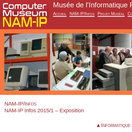
Musée de l'Informatique 
Accueil
NAM-IP/Infos
Projet Muséal
Co
NAM-IP/Infos
NAM-IP Infos 2015/1 – Exposition
▲Informatique