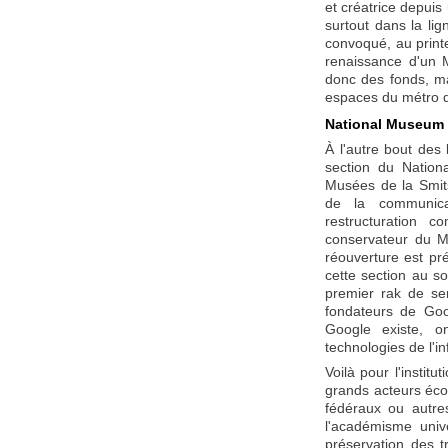
et créatrice depuis
surtout dans la li
convoqué, au print
renaissance d'un M
donc des fonds, ma
espaces du métro d
National Museum o
À l'autre bout des 
section du Nation
Musées de la Smitso
de la communica
restructuration 
conservateur du M
réouverture est pr
cette section au s
premier rak de se
fondateurs de Goo
Google existe, o
technologies de l'i
Voilà pour l'instit
grands acteurs éco
fédéraux ou autre
l'académisme unive
préservation des t