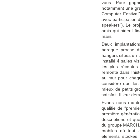
vous. Pour gagn
notamment une gra
Computer Festival”
avec participation
speakers”). Le pr
amis qui aident fi
main.
Deux implantatio
baraque proche d
hangars situés un 
installé 4 salles 
les plus récente
remonte dans l'hist
au mur pour chaqu
considère que les 
mieux de petits gr
satisfait. Il leur 
Evans nous montre
qualifie de “premie
première génératio
descriptions et qu
du groupe MARCH. I
mobiles où tout 
éléments stockés 