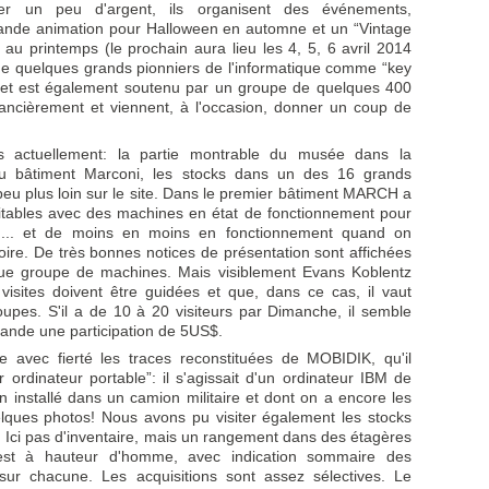
er un peu d'argent, ils organisent des événements,
nde animation pour Halloween en automne et un “Vintage
 au printemps (le prochain aura lieu les 4, 5, 6 avril 2014
 de quelques grands pionniers de l'informatique comme “key
ojet est également soutenu par un groupe de quelques 400
nancièrement et viennent, à l'occasion, donner un coup de
ns actuellement: la partie montrable du musée dans la
u bâtiment Marconi, les stocks dans un des 16 grands
peu plus loin sur le site. Dans le premier bâtiment MARCH a
visitables avec des machines en état de fonctionnement pour
s ... et de moins en moins en fonctionnement quand on
oire. De très bonnes notices de présentation sont affichées
e groupe de machines. Mais visiblement Evans Koblentz
visites doivent être guidées et que, dans ce cas, il vaut
oupes. S'il a de 10 à 20 visiteurs par Dimanche, il semble
demande une participation de 5US$.
 avec fierté les traces reconstituées de MOBIDIK, qu'il
r ordinateur portable”: il s'agissait d'un ordinateur IBM de
n installé dans un camion militaire et dont on a encore les
elques photos! Nous avons pu visiter également les stocks
ci pas d'inventaire, mais un rangement dans des étagères
est à hauteur d'homme, avec indication sommaire des
sur chacune. Les acquisitions sont assez sélectives. Le