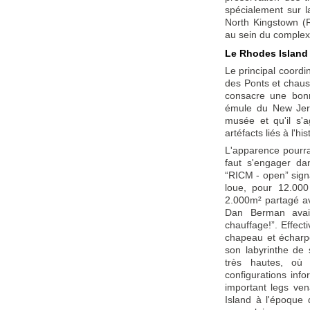
spécialement sur 
North Kingstown (
au sein du complex
Le Rhodes Islan
Le principal coord
des Ponts et chauss
consacre une bonn
émule du New Jers
musée et qu'il s'
artéfacts liés à l'hi
L'apparence pourrai
faut s'engager dan
“RICM - open” sign
loue, pour 12.00
2.000m² partagé av
Dan Berman avai
chauffage!”. Effec
chapeau et écharp
son labyrinthe de 
très hautes, où
configurations inf
important legs ve
Island à l'époque 