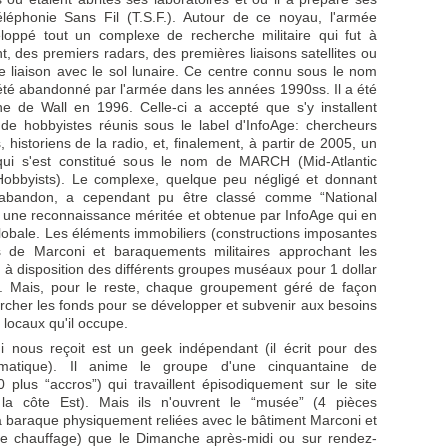
léphonie Sans Fil (T.S.F.). Autour de ce noyau, l'armée
loppé tout un complexe de recherche militaire qui fut à
t, des premiers radars, des premières liaisons satellites ou
e liaison avec le sol lunaire. Ce centre connu sous le nom
é abandonné par l'armée dans les années 1990ss. Il a été
 de Wall en 1996. Celle-ci a accepté que s'y installent
 de hobbyistes réunis sous le label d'InfoAge: chercheurs
 historiens de la radio, et, finalement, à partir de 2005, un
ui s'est constitué sous le nom de MARCH (Mid-Atlantic
obbyists). Le complexe, quelque peu négligé et donnant
'abandon, a cependant pu être classé comme “National
, une reconnaissance méritée et obtenue par InfoAge qui en
globale. Les éléments immobiliers (constructions imposantes
 de Marconi et baraquements militaires approchant les
 à disposition des différents groupes muséaux pour 1 dollar
. Mais, pour le reste, chaque groupement géré de façon
rcher les fonds pour se développer et subvenir aux besoins
locaux qu'il occupe.
i nous reçoit est un geek indépendant (il écrit pour des
rmatique). Il anime le groupe d'une cinquantaine de
 plus “accros”) qui travaillent épisodiquement sur le site
la côte Est). Mais ils n'ouvrent le “musée” (4 pièces
baraque physiquement reliées avec le bâtiment Marconi et
de chauffage) que le Dimanche après-midi ou sur rendez-