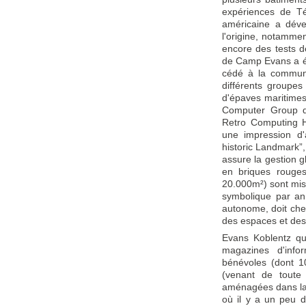
expériences de Té
américaine a déve
l'origine, notammen
encore des tests d
de Camp Evans a ét
cédé à la commune
différents groupes
d'épaves maritimes,
Computer Group q
Retro Computing H
une impression d
historic Landmark”
assure la gestion 
en briques rouges
20.000m²) sont mis
symbolique par an
autonome, doit che
des espaces et des 
Evans Koblentz qu
magazines d'info
bénévoles (dont 10
(venant de toute 
aménagées dans la 
où il y a un peu 