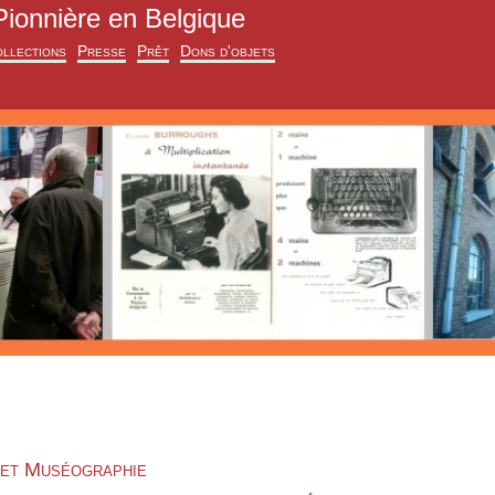
Pionnière en Belgique
llections
Presse
Prêt
Dons d'objets
 et Muséographie