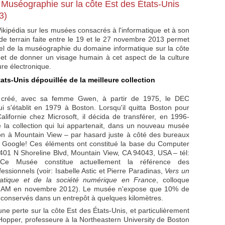
 Muséographie sur la côte Est des États-Unis
3)
ikipédia sur les musées consacrés à l'informatique et à son
e de terrain faite entre le 19 et le 27 novembre 2013 permet
tuel de la muséographie du domaine informatique sur la côte
 et de donner un visage humain à cet aspect de la culture
ure électronique.
ats-Unis dépouillée de la meilleure collection
t créé, avec sa femme Gwen, à partir de 1975, le DEC
 s'établit en 1979 à Boston. Lorsqu'il quitta Boston pour
 Californie chez Microsoft, il décida de transférer, en 1996-
de la collection qui lui appartenait, dans un nouveau musée
on à Mountain View – par hasard juste à côté des bureaux
e Google! Ces éléments ont constitué la base du Computer
01 N Shoreline Blvd, Mountain View, CA 94043, USA – tél:
. Ce Musée constitue actuellement la référence des
sionnels (voir: Isabelle Astic et Pierre Paradinas,
Vers un
matique et de la société numérique en France
, colloque
CNAM en novembre 2012). Le musée n'expose que 10% de
t conservés dans un entrepôt à quelques kilomètres.
ne perte sur la côte Est des États-Unis, et particulièrement
opper, professeure à la Northeastern University de Boston