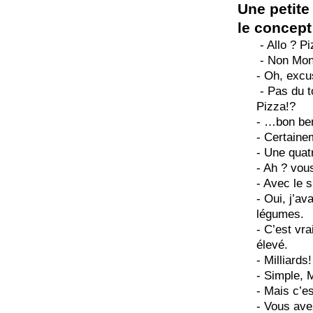
Une petite
le concept
- Allo ? P
- Non Mons
- Oh, excu
- Pas du t
Pizza!?
- …bon be
- Certaine
- Une quat
- Ah ? vou
- Avec le 
- Oui, j’av
légumes.
- C’est vr
élevé.
- Milliard
- Simple, 
- Mais c’e
- Vous ave