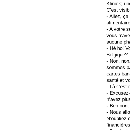
Kliniek; un
C’est visi
- Allez, ç
alimentaire
- A votre 
vous n’ave
aucune ph
- Hé ho! V
Belgique?
- Non, non
sommes par
cartes ban
santé et vo
- Là c’est 
- Excusez-
n’avez plu
- Ben non,
- Nous all
N’oubliez 
financière