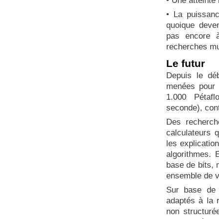
• Une atteinte
• La puissanc
quoique deven
pas encore 
recherches mu
Le futur
Depuis le dé
menées pour o
1.000 Pétafl
seconde), con
Des recherch
calculateurs q
les explicatio
algorithmes. 
base de bits,
ensemble de va
Sur base de c
adaptés à la
non structuré