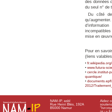
des données d
du seul n° de 
Du côté des 
qu’augmenter. 
d’informati
incompatibles
mise en œuvre,
Pour en savoir
(liens valable
•
fr.wikipedia.org
•
www.futura-scie
•
cercle.institut
quantique/
•
documents.epfl.
2012/Traitement
NAM-IP, asbl
Aidez c
Rue Henri Blès, 192A
soutena
B5000 Namur
"Inform
de la F