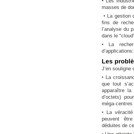
• Les industr
masses de do
• La gestion d
fins de rech
l’analyse du 
dans le “cloud”
• La recher
d’applications
Les probl
J’en souligne 
• La croissan
que tout s’a
apparaître la
d’octets) pou
méga-centres 
• La véracit
peuvent être
déduites de c