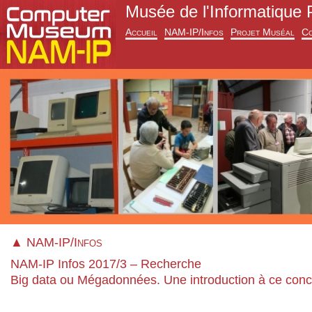
Musée de l'Informatique 
Accueil
NAM-IP/Infos
Projet Muséal
Co
▲ NAM-IP/Infos
NAM-IP Infos 2017/3 – Recherche
Big data ou Mégadonnées. Une introduction à ce conc