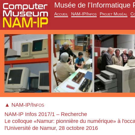
Musée de l'Informatique 
Accueil
NAM-IP/Infos
Projet Muséal
Co
▲ NAM-IP/Infos
NAM-IP Infos 2017/1 – Recherche
Le colloque «Namur: pionnière du numérique» à l'oc
l'Université de Namur, 28 octobre 2016