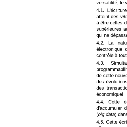
versatilité, le 
4.1. L'écritu
atteint des
vit
à être celles 
supérieures 
qui ne dépasse
4.2. La natu
électronique 
contrôle à tou
4.3. Simul
programmabilit
de cette nouve
des évolution
des transacti
économique!
4.4. Cette é
d'accumuler 
(
big data
) dan
4.5. Cette écr