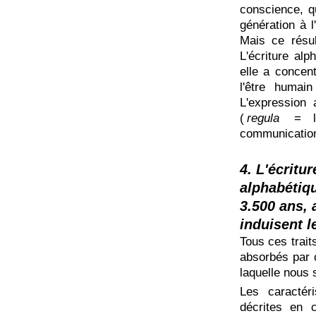
conscience, q
génération à l
Mais ce résul
L'écriture alp
elle a concent
l'être humain
L'expression 
(
regula
= l
communication 
4. L'écritu
alphabétiqu
3.500 ans, 
induisent l
Tous ces traits
absorbés par c
laquelle nous
Les caractér
décrites en c