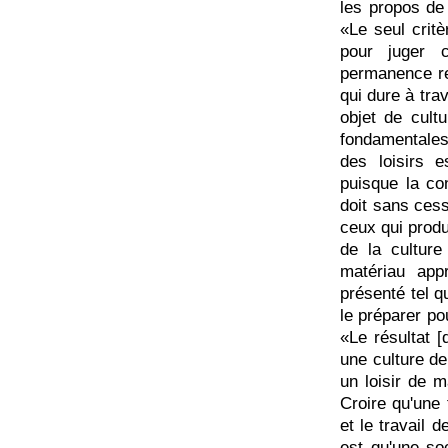
les propos d
«Le seul crit
pour juger c
permanence rel
qui dure à tra
objet de cultu
fondamentales
des loisirs 
puisque la co
doit sans cess
ceux qui produ
de la culture
matériau app
présenté tel qu
le préparer po
«Le résultat 
une culture de
un loisir de m
Croire qu'une 
et le travail d
est qu'une s