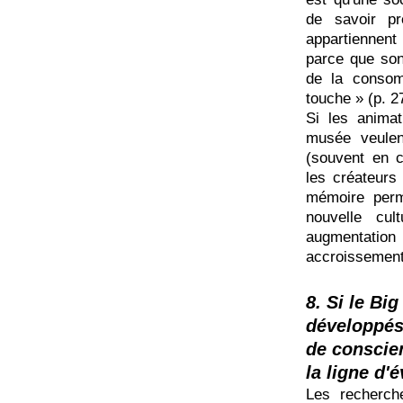
de savoir p
appartiennent
parce que son 
de la consom
touche » (p. 2
Si les anima
musée veulen
(souvent en co
les créateurs 
mémoire perm
nouvelle cu
augmentatio
accroissement 
8. Si le Bi
développés
de conscien
la ligne d'
Les recherche