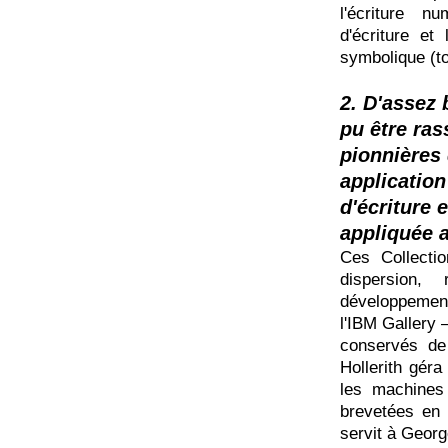
l'écriture n
d'écriture e
symbolique (to
2. D'assez 
pu être ras
pionnières 
application
d'écriture 
appliquée 
Ces Collecti
dispersion,
développement
l'IBM Gallery 
conservés de
Hollerith gér
les machines
brevetées en
servit à Georg