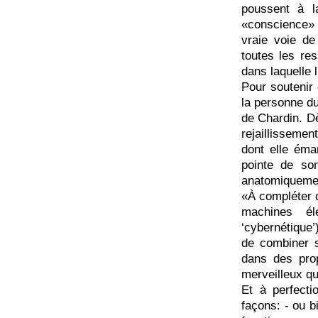
poussent à l
«conscience»
vraie voie de
toutes les res
dans laquelle 
Pour soutenir 
la personne du
de Chardin. Dè
rejaillissemen
dont elle éman
pointe de so
anatomiquemen
«À compléter d'
machines él
‘cybernétique’
de combiner s
dans des pro
merveilleux qu
Et à perfecti
façons: - ou b