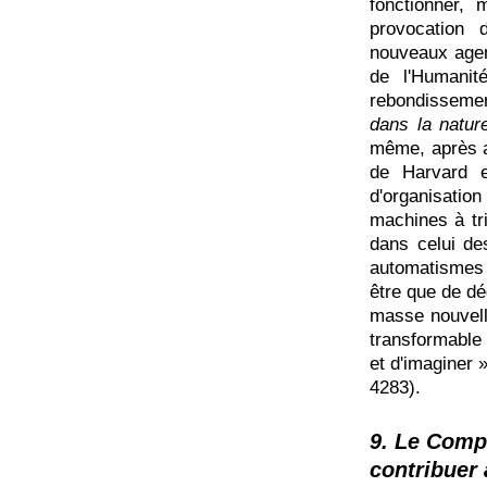
fonctionner, 
provocation 
nouveaux agen
de l'Humanit
rebondissemen
dans la natur
même, après av
de Harvard e
d'organisatio
machines à tr
dans celui des
automatismes a
être que de dé
masse nouvell
transformable
et d'imaginer »
4283).
9. Le Comp
contribuer 