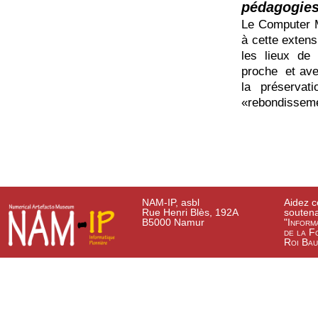
pédagogies 
Le Computer M
à cette extens
les lieux de
proche et avec
la préservat
«rebondissemen
NAM-IP, asbl
Aidez c
Rue Henri Blès, 192A
soutena
B5000 Namur
"Inform
de la F
Roi Bau