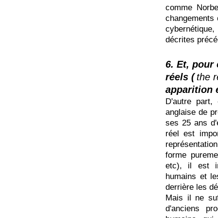
comme Norber
changements q
cybernétique
décrites préc
6. Et, pour
réels (
the r
apparition e
D'autre part,
anglaise de pr
ses 25 ans d'
réel est impor
représentation
forme puremen
etc), il est
humains et le
derrière les d
Mais il ne su
d'anciens pr