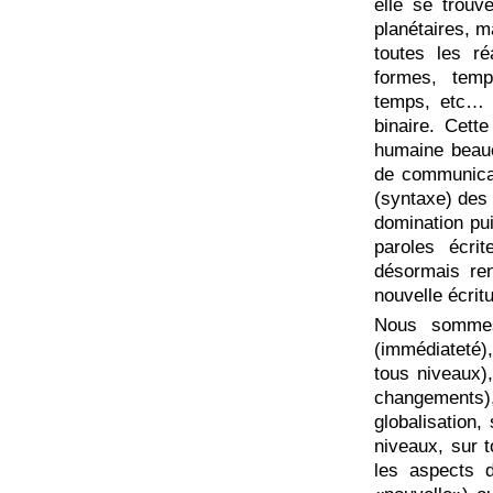
elle se trou
planétaires, m
toutes les ré
formes, tempé
temps, etc… 
binaire. Cett
humaine beauc
de communicat
(syntaxe) des 
domination pui
paroles écri
désormais ren
nouvelle écritu
Nous sommes
(immédiateté),
tous niveaux)
changements
globalisation,
niveaux, sur t
les aspects d