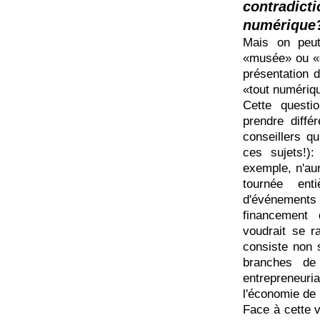
contradicti
numérique
Mais on peut
«musée» ou «d
présentation d
«tout numériq
Cette questi
prendre diffé
conseillers qu
ces sujets!)
exemple, n'aura
tournée ent
d'événement
financement 
voudrait se r
consiste non 
branches de
entrepreneuri
l'économie de
Face à cette v