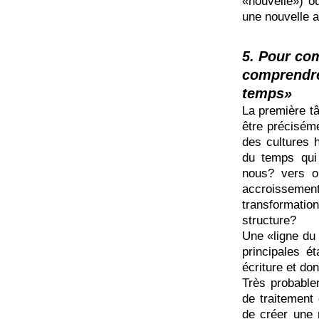
«nouvelle») ou
une nouvelle 
5. Pour com
comprendre 
temps»
La première tâ
être préciséme
des cultures h
du temps qui 
nous? vers o
accroisseme
transformat
structure?
Une «ligne du
principales é
écriture et do
Très probable
de traitement 
de créer une 