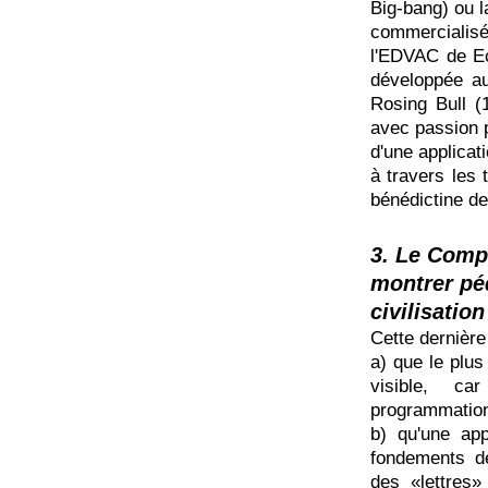
Big-bang) ou 
commerciali
l'EDVAC de Ec
développée a
Rosing Bull (
avec passion p
d'une applicat
à travers les 
bénédictine d
3. Le Comp
montrer pé
civilisatio
Cette dernière
a) que le plus
visible, ca
programmation
b) qu'une app
fondements de 
des «lettres»