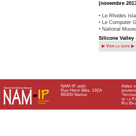
(novembre 201
• Le Rhodes Is
• Le Computer 
• National Muse
Silicone Valle
▶ Voir la suite ▶
NAM-IP, asbl
Aidez c
Rue Henri Blès, 192A
soutena
B5000 Namur
"Inform
de la F
Roi Bau