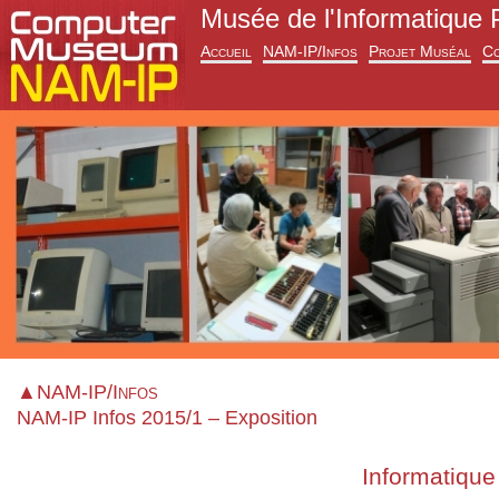
Musée de l'Informatique 
Accueil
NAM-IP/Infos
Projet Muséal
Co
▲NAM-IP/Infos
NAM-IP Infos 2015/1 – Exposition
Informatique