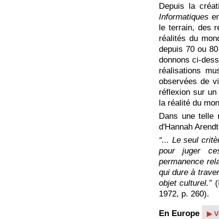
Depuis la créa
Informatiques
en
le terrain, des 
réalités du mon
depuis 70 ou 80
donnons ci-dess
réalisations mu
observées de vi
réflexion sur un
la réalité du mo
Dans une telle 
d'Hannah Arendt 
“... Le seul cri
pour juger ces
permanence rela
qui dure à trave
objet culturel.”
1972, p. 260).
En Europe
▶ V